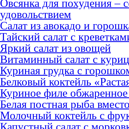
Овсянка для похудения – 
удовольствием
Салат из авокадо и горошк
Тайский салат с креветка
Яркий салат из овощей
Витаминный салат с кури
Куриная грудка с горошко
Белковый коктейль «Раст
Куриное филе обжаренное 
Белая постная рыба вмест
Молочный коктейль с фру
Капустный салат с морков