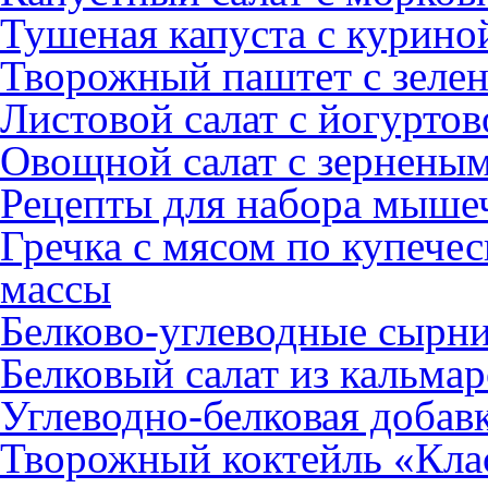
Тушеная капуста с курино
Творожный паштет с зеле
Листовой салат с йогуртов
Овощной салат с зернены
Рецепты для набора мыше
Гречка с мясом по купече
массы
Белково-углеводные сырни
Белковый салат из кальмар
Углеводно-белковая добав
Творожный коктейль «Клас