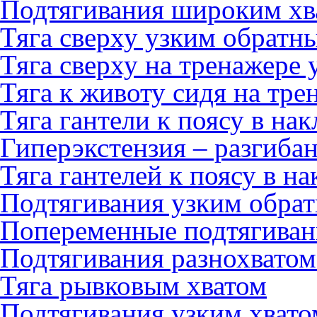
Подтягивания широким хв
Тяга сверху узким обратн
Тяга сверху на тренажере
Тяга к животу сидя на тре
Тяга гантели к поясу в на
Гиперэкстензия – разгиба
Тяга гантелей к поясу в на
Подтягивания узким обра
Попеременные подтягиван
Подтягивания разнохватом
Тяга рывковым хватом
Подтягивания узким хвато