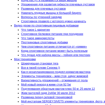
Когда растут и развиваются ваши мышцы
Упражнения для развития гибкости плечевых суставов
Разминка для плечевых суставов
Накачать грудные мышцы и большой бицепс
Вопросы по утренней зарядке
Спортивное правило с которого нужно начинать
Видео уроки по спортивным пищевым добавкам
Что такое L-карнитин
Спортивное белковое питание при похудении
Что такое аминокислоты
Протеиновые спортивные добавки
Чем спортивное питание отличается от «химии»
Когда спортивное питание может быть полезным
Что лучше для набора массы – гейнер или протеин
Мои тренировки
Шокирующая становая тяга
Все в твоей голове Сережа ))
Как я незапланированно поднял норматив мастера
Элементы тренировок – жим стоя, швунг жимовой
Вариативность упражнений – отжимания от пола
Мой новый рекорд в жиме стоя 92,5кг
Подтягивания обратным хватом плюс 50 кг. 25 июля 12
Жим гантелей сидя 2х40кг 30 июля 2012
Разминка перед силовой тренировкой
Мой инстаграм SERGEY.SIVETS элементы тренировок, фото, 