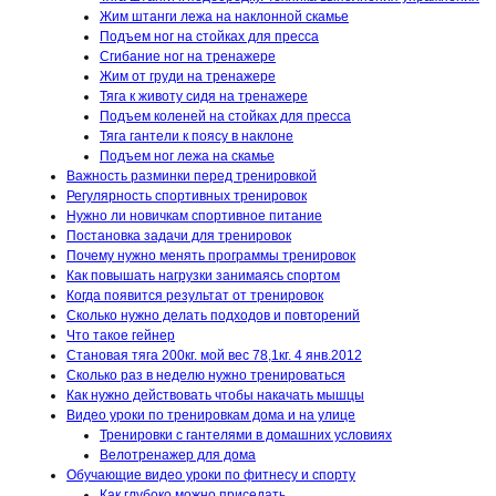
Жим штанги лежа на наклонной скамье
Подъем ног на стойках для пресса
Сгибание ног на тренажере
Жим от груди на тренажере
Тяга к животу сидя на тренажере
Подъем коленей на стойках для пресса
Тяга гантели к поясу в наклоне
Подъем ног лежа на скамье
Важность разминки перед тренировкой
Регулярность спортивных тренировок
Нужно ли новичкам спортивное питание
Постановка задачи для тренировок
Почему нужно менять программы тренировок
Как повышать нагрузки занимаясь спортом
Когда появится результат от тренировок
Сколько нужно делать подходов и повторений
Что такое гейнер
Становая тяга 200кг. мой вес 78,1кг. 4 янв.2012
Сколько раз в неделю нужно тренироваться
Как нужно действовать чтобы накачать мышцы
Видео уроки по тренировкам дома и на улице
Тренировки с гантелями в домашних условиях
Велотренажер для дома
Обучающие видео уроки по фитнесу и спорту
Как глубоко можно приседать