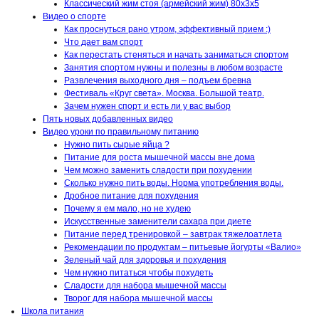
Классический жим стоя (армейский жим) 80х3х5
Видео о спорте
Как проснуться рано утром, эффективный прием :)
Что дает вам спорт
Как перестать стеняться и начать заниматься спортом
Занятия спортом нужны и полезны в любом возрасте
Развлечения выходного дня – подъем бревна
Фестиваль «Круг света». Москва. Большой театр.
Зачем нужен спорт и есть ли у вас выбор
Пять новых добавленных видео
Видео уроки по правильному питанию
Нужно пить сырые яйца ?
Питание для роста мышечной массы вне дома
Чем можно заменить сладости при похудении
Сколько нужно пить воды. Норма употребления воды.
Дробное питание для похудения
Почему я ем мало, но не худею
Искусственные заменители сахара при диете
Питание перед тренировкой – завтрак тяжелоатлета
Рекомендации по продуктам – питьевые йогурты «Валио»
Зеленый чай для здоровья и похудения
Чем нужно питаться чтобы похудеть
Сладости для набора мышечной массы
Творог для набора мышечной массы
Школа питания