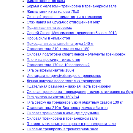
Жим штанги стоя 80х3
Борьба с железом – тренировка в тренажерном зале
Жим штанги из-за головы 70х3
Силовой тренинг – жим стоя, тяга толчковая
Отжимания на брусьях с отягощением 60кг
Подтягивания на веревках
Сергей Сивец. Моя силовая тренировка 5 июля 2013
Проба силы в жимах стоя
Приседания со штангой на груди 140 кг
Становая тяга 210 + тяга из ямы 180
Силовая подготовка спортсменов – элементы тренировок
Плечи на прокачку – жимы стоя
Становая тяга 170 на 10 повторений
Тяга рывковым хватом 180кг
Инстаграм sergey.sivets видео с тренировок
Легкая нагрузка после тяжелых тренировок
Тщательная разминка – важная часть тренировки
Силовая тренировка – приседания, толчок, отжимания на бру
Тяга рывковым хватом 160х2х4
Тяга сверху на тренажере узким обратным хватом 130 кг
Становая тяга 210кг. Без пояса, лямок и бинтов
Силовая тренировка в команде с друзьями
Силовая тренировка в тренажерном зале
Элементы силовых тренировок в тренажерном зале
Силовые тренировки в тренажерном зале