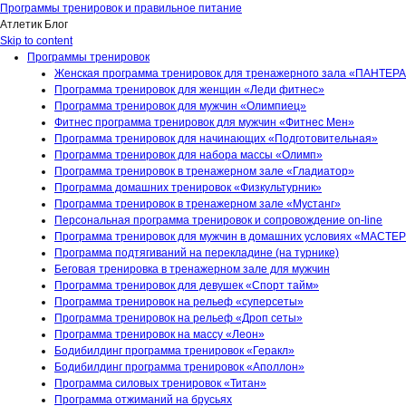
Программы тренировок и правильное питание
Атлетик Блог
Skip to content
Программы тренировок
Женская программа тренировок для тренажерного зала «ПАНТЕР
Программа тренировок для женщин «Леди фитнес»
Программа тренировок для мужчин «Олимпиец»
Фитнес программа тренировок для мужчин «Фитнес Мен»
Программа тренировок для начинающих «Подготовительная»
Программа тренировок для набора массы «Олимп»
Программа тренировок в тренажерном зале «Гладиатор»
Программа домашних тренировок «Физкультурник»
Программа тренировок в тренажерном зале «Мустанг»
Персональная программа тренировок и сопровождение on-line
Программа тренировок для мужчин в домашних условиях «МАСТ
Программа подтягиваний на перекладине (на турнике)
Беговая тренировка в тренажерном зале для мужчин
Программа тренировок для девушек «Спорт тайм»
Программа тренировок на рельеф «суперсеты»
Программа тренировок на рельеф «Дроп сеты»
Программа тренировок на массу «Леон»
Бодибилдинг программа тренировок «Геракл»
Бодибилдинг программа тренировок «Аполлон»
Программа силовых тренировок «Титан»
Программа отжиманий на брусьях