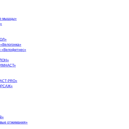
ые мышцы»
Д»
ВОЛ»
 «Велогонка»
н «Велофитнес»
ТЛОН»
«ГИМНАСТ»
МНАСТ-PRO»
ФОРСАЖ»
й»
овые отжимания»