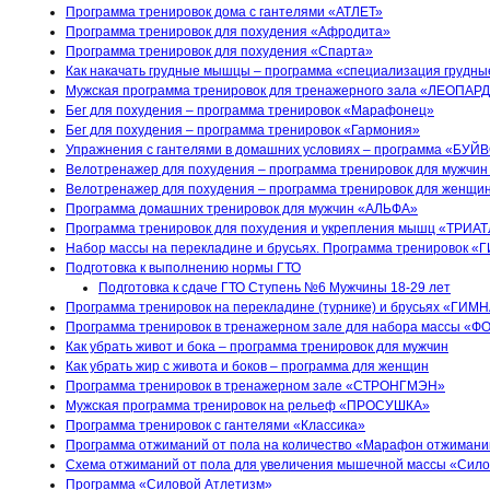
Программа тренировок дома с гантелями «АТЛЕТ»
Программа тренировок для похудения «Афродита»
Программа тренировок для похудения «Спарта»
Как накачать грудные мышцы – программа «специализация грудн
Мужская программа тренировок для тренажерного зала «ЛЕОПАР
Бег для похудения – программа тренировок «Марафонец»
Бег для похудения – программа тренировок «Гармония»
Упражнения с гантелями в домашних условиях – программа «БУЙ
Велотренажер для похудения – программа тренировок для мужчин
Велотренажер для похудения – программа тренировок для женщи
Программа домашних тренировок для мужчин «АЛЬФА»
Программа тренировок для похудения и укрепления мышц «ТРИА
Набор массы на перекладине и брусьях. Программа тренировок 
Подготовка к выполнению нормы ГТО
Подготовка к сдаче ГТО Ступень №6 Мужчины 18-29 лет
Программа тренировок на перекладине (турнике) и брусьях «ГИ
Программа тренировок в тренажерном зале для набора массы «
Как убрать живот и бока – программа тренировок для мужчин
Как убрать жир с живота и боков – программа для женщин
Программа тренировок в тренажерном зале «СТРОНГМЭН»
Мужская программа тренировок на рельеф «ПРОСУШКА»
Программа тренировок с гантелями «Классика»
Программа отжиманий от пола на количество «Марафон отжимани
Схема отжиманий от пола для увеличения мышечной массы «Сил
Программа «Силовой Атлетизм»