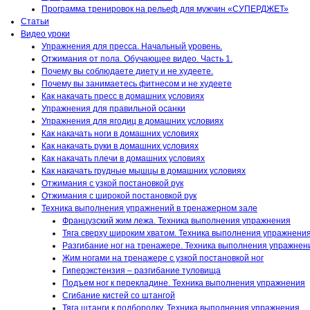
Программа тренировок на рельеф для мужчин «СУПЕРДЖЕТ»
Cтатьи
Видео уроки
Упражнения для пресса. Начальный уровень.
Отжимания от пола. Обучающее видео. Часть 1.
Почему вы соблюдаете диету и не худеете.
Почему вы занимаетесь фитнесом и не худеете
Как накачать пресс в домашних условиях
Упражнения для правильной осанки
Упражнения для ягодиц в домашних условиях
Как накачать ноги в домашних условиях
Как накачать руки в домашних условиях
Как накачать плечи в домашних условиях
Как накачать грудные мышцы в домашних условиях
Отжимания с узкой постановкой рук
Отжимания с широкой постановкой рук
Техника выполнения упражнений в тренажерном зале
Французский жим лежа. Техника выполнения упражнения
Тяга сверху широким хватом. Техника выполнения упражнени
Разгибание ног на тренажере. Техника выполнения упражнен
Жим ногами на тренажере с узкой постановкой ног
Гиперэкстензия – разгибание туловища
Подъем ног к перекладине. Техника выполнения упражнения
Сгибание кистей со штангой
Тяга штанги к подбородку. Техника выполнения упражнения