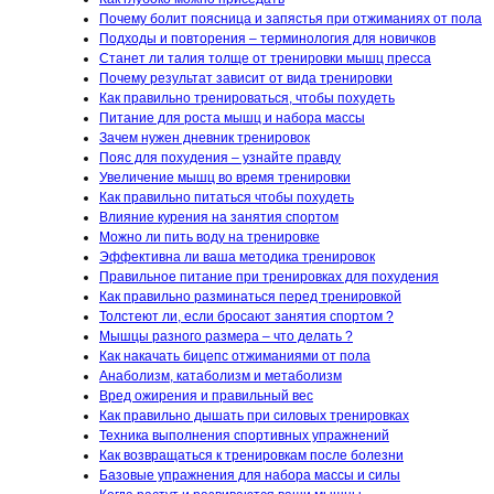
Почему болит поясница и запястья при отжиманиях от пола
Подходы и повторения – терминология для новичков
Станет ли талия толще от тренировки мышц пресса
Почему результат зависит от вида тренировки
Как правильно тренироваться, чтобы похудеть
Питание для роста мышц и набора массы
Зачем нужен дневник тренировок
Пояс для похудения – узнайте правду
Увеличение мышц во время тренировки
Как правильно питаться чтобы похудеть
Влияние курения на занятия спортом
Можно ли пить воду на тренировке
Эффективна ли ваша методика тренировок
Правильное питание при тренировках для похудения
Как правильно разминаться перед тренировкой
Толстеют ли, если бросают занятия спортом ?
Мышцы разного размера – что делать ?
Как накачать бицепс отжиманиями от пола
Анаболизм, катаболизм и метаболизм
Вред ожирения и правильный вес
Как правильно дышать при силовых тренировках
Техника выполнения спортивных упражнений
Как возвращаться к тренировкам после болезни
Базовые упражнения для набора массы и силы