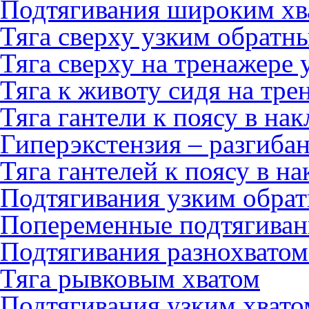
Подтягивания широким хв
Тяга сверху узким обратн
Тяга сверху на тренажере
Тяга к животу сидя на тре
Тяга гантели к поясу в на
Гиперэкстензия – разгиба
Тяга гантелей к поясу в на
Подтягивания узким обра
Попеременные подтягиван
Подтягивания разнохватом
Тяга рывковым хватом
Подтягивания узким хвато