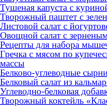
Тушеная капуста с курино
Творожный паштет с зеле
Листовой салат с йогуртов
Овощной салат с зернены
Рецепты для набора мыше
Гречка с мясом по купече
массы
Белково-углеводные сырни
Белковый салат из кальмар
Углеводно-белковая добав
Творожный коктейль «Клас