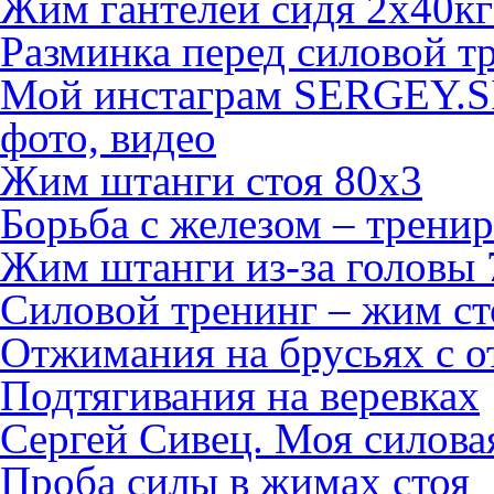
Жим гантелей сидя 2х40кг
Разминка перед силовой т
Мой инстаграм SERGEY.S
фото, видео
Жим штанги стоя 80х3
Борьба с железом – тренир
Жим штанги из-за головы 
Силовой тренинг – жим сто
Отжимания на брусьях с о
Подтягивания на веревках
Сергей Сивец. Моя силова
Проба силы в жимах стоя