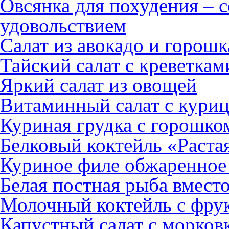
Овсянка для похудения – 
удовольствием
Салат из авокадо и горошк
Тайский салат с креветка
Яркий салат из овощей
Витаминный салат с кури
Куриная грудка с горошко
Белковый коктейль «Раст
Куриное филе обжаренное 
Белая постная рыба вмест
Молочный коктейль с фру
Капустный салат с морков