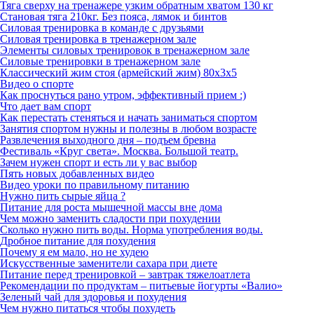
Тяга сверху на тренажере узким обратным хватом 130 кг
Становая тяга 210кг. Без пояса, лямок и бинтов
Силовая тренировка в команде с друзьями
Силовая тренировка в тренажерном зале
Элементы силовых тренировок в тренажерном зале
Силовые тренировки в тренажерном зале
Классический жим стоя (армейский жим) 80х3х5
Видео о спорте
Как проснуться рано утром, эффективный прием :)
Что дает вам спорт
Как перестать стеняться и начать заниматься спортом
Занятия спортом нужны и полезны в любом возрасте
Развлечения выходного дня – подъем бревна
Фестиваль «Круг света». Москва. Большой театр.
Зачем нужен спорт и есть ли у вас выбор
Пять новых добавленных видео
Видео уроки по правильному питанию
Нужно пить сырые яйца ?
Питание для роста мышечной массы вне дома
Чем можно заменить сладости при похудении
Сколько нужно пить воды. Норма употребления воды.
Дробное питание для похудения
Почему я ем мало, но не худею
Искусственные заменители сахара при диете
Питание перед тренировкой – завтрак тяжелоатлета
Рекомендации по продуктам – питьевые йогурты «Валио»
Зеленый чай для здоровья и похудения
Чем нужно питаться чтобы похудеть