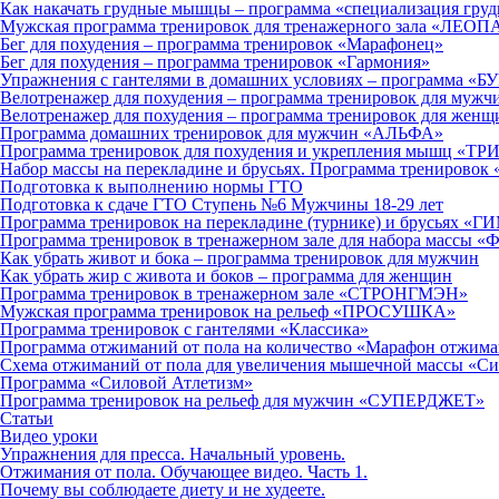
Как накачать грудные мышцы – программа «специализация гр
Мужская программа тренировок для тренажерного зала «ЛЕОП
Бег для похудения – программа тренировок «Марафонец»
Бег для похудения – программа тренировок «Гармония»
Упражнения с гантелями в домашних условиях – программа «
Велотренажер для похудения – программа тренировок для мужч
Велотренажер для похудения – программа тренировок для жен
Программа домашних тренировок для мужчин «АЛЬФА»
Программа тренировок для похудения и укрепления мышц «Т
Набор массы на перекладине и брусьях. Программа трениров
Подготовка к выполнению нормы ГТО
Подготовка к сдаче ГТО Ступень №6 Мужчины 18-29 лет
Программа тренировок на перекладине (турнике) и брусьях 
Программа тренировок в тренажерном зале для набора массы
Как убрать живот и бока – программа тренировок для мужчин
Как убрать жир с живота и боков – программа для женщин
Программа тренировок в тренажерном зале «СТРОНГМЭН»
Мужская программа тренировок на рельеф «ПРОСУШКА»
Программа тренировок с гантелями «Классика»
Программа отжиманий от пола на количество «Марафон отжим
Схема отжиманий от пола для увеличения мышечной массы «С
Программа «Силовой Атлетизм»
Программа тренировок на рельеф для мужчин «СУПЕРДЖЕТ»
Cтатьи
Видео уроки
Упражнения для пресса. Начальный уровень.
Отжимания от пола. Обучающее видео. Часть 1.
Почему вы соблюдаете диету и не худеете.