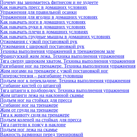
Почему вы занимаетесь фитнесом и не худеете
Как накачать пресс в домашних условиях
Упражнения для правильной осанки
Упражнения для ягодиц в домашних условиях
Как накачать ноги в домашних условиях
Как накачать руки в домашних условиях
Как накачать плечи в домашних условиях
Как накачать грудные мышцы в домашних условиях
Отжимания с узкой постановкой рук
Отжимания с широкой постановкой рук
Техника выполнения упражнений в тренажерном зале
Французский жим лежа. Техника выполнения упражнения
Тяга сверху широким хватом. Техника выполнения упражнения
Разгибание ног на тренажере. Техника выполнения упражнения
Жим ногами на тренажере с узкой постановкой ног
Гиперэкстензия – разгибание туловища
Подъем ног к перекладине. Техника выполнения упражнения
Сгибание кистей со штангой
Тяга штанги к подбородку. Техника выполнения упражнения
Жим штанги лежа на наклонной скамье
Подъем ног на стойках для пресса
Сгибание ног на тренажере
Жим от груди на тренажере
Тяга к животу сидя на тренажере
Подъем коленей на стойках для пресса
Тяга гантели к поясу в наклоне
Подъем ног лежа на скамье
Важность разминки перед тренировкой