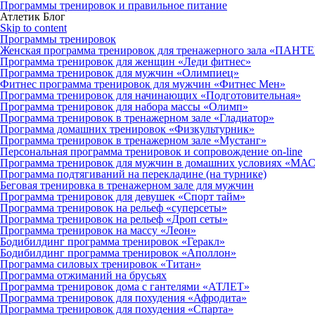
Программы тренировок и правильное питание
Атлетик Блог
Skip to content
Программы тренировок
Женская программа тренировок для тренажерного зала «ПАНТ
Программа тренировок для женщин «Леди фитнес»
Программа тренировок для мужчин «Олимпиец»
Фитнес программа тренировок для мужчин «Фитнес Мен»
Программа тренировок для начинающих «Подготовительная»
Программа тренировок для набора массы «Олимп»
Программа тренировок в тренажерном зале «Гладиатор»
Программа домашних тренировок «Физкультурник»
Программа тренировок в тренажерном зале «Мустанг»
Персональная программа тренировок и сопровождение on-line
Программа тренировок для мужчин в домашних условиях «М
Программа подтягиваний на перекладине (на турнике)
Беговая тренировка в тренажерном зале для мужчин
Программа тренировок для девушек «Спорт тайм»
Программа тренировок на рельеф «суперсеты»
Программа тренировок на рельеф «Дроп сеты»
Программа тренировок на массу «Леон»
Бодибилдинг программа тренировок «Геракл»
Бодибилдинг программа тренировок «Аполлон»
Программа силовых тренировок «Титан»
Программа отжиманий на брусьях
Программа тренировок дома с гантелями «АТЛЕТ»
Программа тренировок для похудения «Афродита»
Программа тренировок для похудения «Спарта»