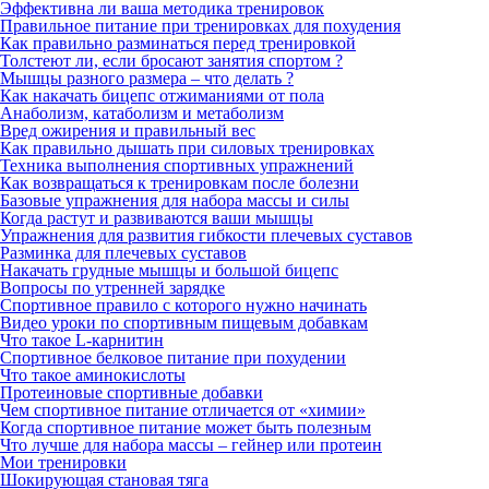
Эффективна ли ваша методика тренировок
Правильное питание при тренировках для похудения
Как правильно разминаться перед тренировкой
Толстеют ли, если бросают занятия спортом ?
Мышцы разного размера – что делать ?
Как накачать бицепс отжиманиями от пола
Анаболизм, катаболизм и метаболизм
Вред ожирения и правильный вес
Как правильно дышать при силовых тренировках
Техника выполнения спортивных упражнений
Как возвращаться к тренировкам после болезни
Базовые упражнения для набора массы и силы
Когда растут и развиваются ваши мышцы
Упражнения для развития гибкости плечевых суставов
Разминка для плечевых суставов
Накачать грудные мышцы и большой бицепс
Вопросы по утренней зарядке
Спортивное правило с которого нужно начинать
Видео уроки по спортивным пищевым добавкам
Что такое L-карнитин
Спортивное белковое питание при похудении
Что такое аминокислоты
Протеиновые спортивные добавки
Чем спортивное питание отличается от «химии»
Когда спортивное питание может быть полезным
Что лучше для набора массы – гейнер или протеин
Мои тренировки
Шокирующая становая тяга