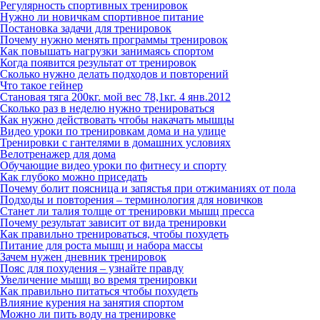
Регулярность спортивных тренировок
Нужно ли новичкам спортивное питание
Постановка задачи для тренировок
Почему нужно менять программы тренировок
Как повышать нагрузки занимаясь спортом
Когда появится результат от тренировок
Сколько нужно делать подходов и повторений
Что такое гейнер
Становая тяга 200кг. мой вес 78,1кг. 4 янв.2012
Сколько раз в неделю нужно тренироваться
Как нужно действовать чтобы накачать мышцы
Видео уроки по тренировкам дома и на улице
Тренировки с гантелями в домашних условиях
Велотренажер для дома
Обучающие видео уроки по фитнесу и спорту
Как глубоко можно приседать
Почему болит поясница и запястья при отжиманиях от пола
Подходы и повторения – терминология для новичков
Станет ли талия толще от тренировки мышц пресса
Почему результат зависит от вида тренировки
Как правильно тренироваться, чтобы похудеть
Питание для роста мышц и набора массы
Зачем нужен дневник тренировок
Пояс для похудения – узнайте правду
Увеличение мышц во время тренировки
Как правильно питаться чтобы похудеть
Влияние курения на занятия спортом
Можно ли пить воду на тренировке