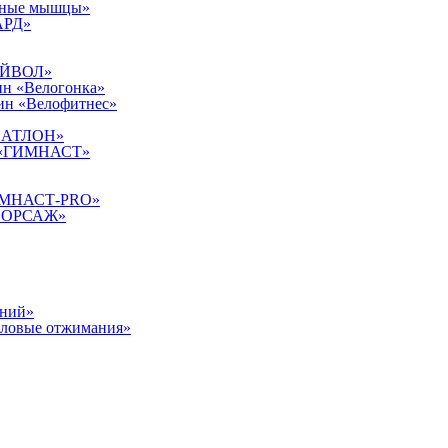
удные мышцы»
АРД»
БУЙВОЛ»
ин «Велогонка»
щин «Велофитнес»
РИАТЛОН»
ок «ГИМНАСТ»
«ГИМНАСТ-PRO»
 «ФОРСАЖ»
аний»
иловые отжимания»