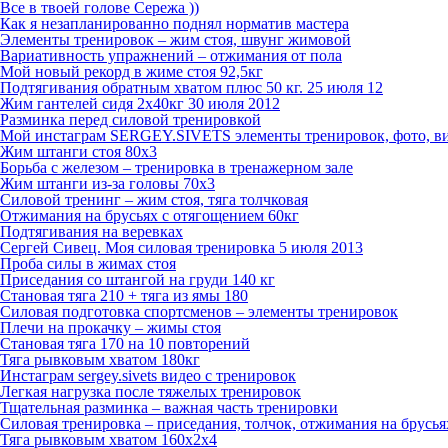
Все в твоей голове Сережа ))
Как я незапланированно поднял норматив мастера
Элементы тренировок – жим стоя, швунг жимовой
Вариативность упражнений – отжимания от пола
Мой новый рекорд в жиме стоя 92,5кг
Подтягивания обратным хватом плюс 50 кг. 25 июля 12
Жим гантелей сидя 2х40кг 30 июля 2012
Разминка перед силовой тренировкой
Мой инстаграм SERGEY.SIVETS элементы тренировок, фото, в
Жим штанги стоя 80х3
Борьба с железом – тренировка в тренажерном зале
Жим штанги из-за головы 70х3
Силовой тренинг – жим стоя, тяга толчковая
Отжимания на брусьях с отягощением 60кг
Подтягивания на веревках
Сергей Сивец. Моя силовая тренировка 5 июля 2013
Проба силы в жимах стоя
Приседания со штангой на груди 140 кг
Становая тяга 210 + тяга из ямы 180
Силовая подготовка спортсменов – элементы тренировок
Плечи на прокачку – жимы стоя
Становая тяга 170 на 10 повторений
Тяга рывковым хватом 180кг
Инстаграм sergey.sivets видео с тренировок
Легкая нагрузка после тяжелых тренировок
Тщательная разминка – важная часть тренировки
Силовая тренировка – приседания, толчок, отжимания на брусья
Тяга рывковым хватом 160х2х4