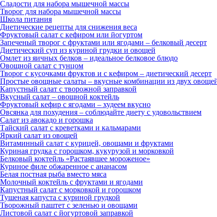
Сладости для набора мышечной массы
Творог для набора мышечной массы
Школа питания
Диетические рецепты для снижения веса
Фруктовый салат с кефиром или йогуртом
Запеченый творог с фруктами или ягодами – белковый десерт
Диетический суп из куриной грудки и овощей
Омлет из яичных белков – идеальное белковое блюдо
Овощной салат с тунцом
Творог с кусочками фруктов и с кефиром – диетический десерт
Простые овощные салаты – вкусные комбинации из двух овоще
Капустный салат с творожной заправкой
Вкусный салат – овощной коктейль
Фруктовый кефир с ягодами – худеем вкусно
Овсянка для похудения – соблюдайте диету с удовольствием
Салат из авокадо и горошка
Тайский салат с креветками и кальмарами
Яркий салат из овощей
Витаминный салат с курицей, овощами и фруктами
Куриная грудка с горошком, кукурузой и морковкой
Белковый коктейль «Растаявшее мороженое»
Куриное филе обжаренное с ананасом
Белая постная рыба вместо мяса
Молочный коктейль с фруктами и ягодами
Капустный салат с морковкой и горошком
Тушеная капуста с куриной грудкой
Творожный паштет с зеленью и овощами
Листовой салат с йогуртовой заправкой